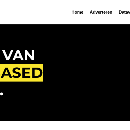
Home
Adverteren
Datav
 VAN
BASED
.