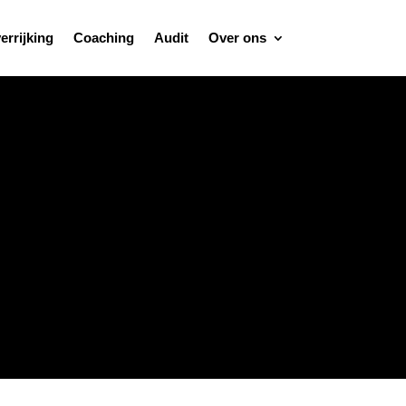
errijking
Coaching
Audit
Over ons