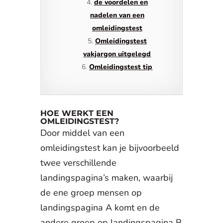
de voordelen en
nadelen van een
omleidingstest
Omleidingstest
vakjargon uitgelegd
Omleidingstest tip
HOE WERKT EEN
OMLEIDINGSTEST?
Door middel van een
omleidingstest kan je bijvoorbeeld
twee verschillende
landingspagina’s maken, waarbij
de ene groep mensen op
landingspagina A komt en de
andere groep op landingspagina B