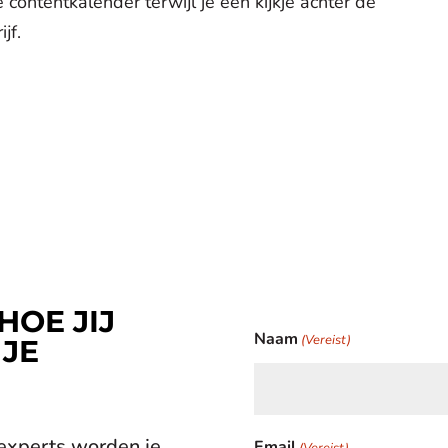
 contentkalender terwijl je een kijkje achter de
jf.
HOE JIJ
Naam
(Vereist)
 JE
 experts worden je
Email
(Vereist)