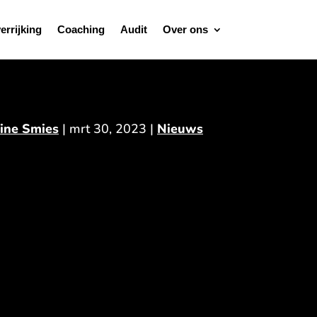
errijking
Coaching
Audit
Over ons
ine Smies
|
mrt 30, 2023
|
Nieuws