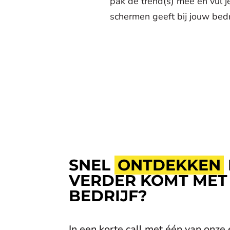
pak de trend(s) mee en vul je
schermen geeft bij jouw bedri
SNEL
ONTDEKKEN
VERDER KOMT MET
BEDRIJF?
In een korte call met één van onze